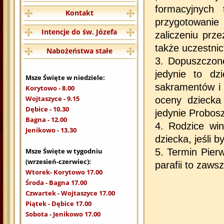
formacyjnych 
Kontakt
przygotowanie
Intencje do św. Józefa
zaliczeniu prze
także uczestni
Nabożeństwa stałe
3. Dopuszczon
jedynie to dz
Msze Święte w niedziele:
sakramentów i 
Korytowo - 8.00
Wojtaszyce - 9.15
oceny dziecka
Dębice - 10.30
jedynie Probos
Bagna - 12.00
4. Rodzice win
Jenikowo - 13.30
dziecka, jeśli 
Msze Święte w tygodniu
5. Termin Pier
(wrzesień-czerwiec):
parafii to zaws
Wtorek- Korytowo 17.00
Środa - Bagna 17.00
Czwartek - Wojtaszyce 17.00
Piątek - Dębice 17.00
Sobota - Jenikowo 17.00