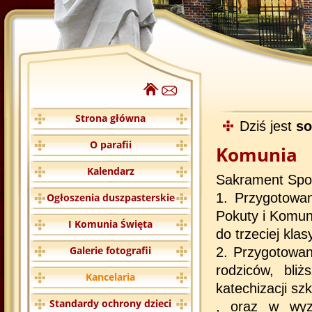
Strona główna
Dziś jest
so
O parafii
Komunia
Kalendarz
Sakrament Spow
1. Przygotowa
Ogłoszenia duszpasterskie
Pokuty i Komuni
I Komunia Święta
do trzeciej kla
Galerie fotografii
2. Przygotowan
rodziców, bli
Kancelaria
katechizacji sz
Standardy ochrony dzieci
, oraz w wyz