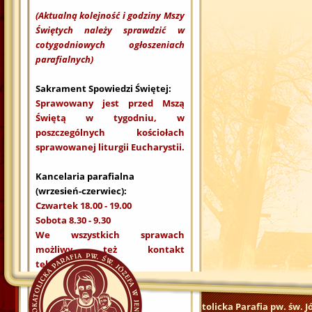
(Aktualną kolejność i godziny Mszy
Świętych należy sprawdzić w
cotygodniowych ogłoszeniach
parafialnych)
Sakrament Spowiedzi Świętej:
Sprawowany jest przed Mszą
Świętą w tygodniu, w
poszczególnych kościołach
sprawowanej liturgii Eucharystii.
Kancelaria parafialna
(wrzesień-czerwiec):
Czwartek 18.00 - 19.00
Sobota 8.30 - 9.30
We wszystkich sprawach
możliwy też kontakt
telefoniczny.
Rzymskokatolicka Parafia pw. św. J